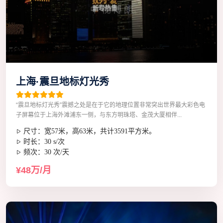
上海·震旦地标灯光秀
“震旦地标灯光秀”震撼之处是在于它的地理位置非常突出世界最大彩色电
子屏幕位于上海外滩浦东一侧，与东方明珠塔、金茂大厦相伴...
尺寸：宽57米，高63米，共计3591平方米。
时长：30 s/次
频次：30 次/天
¥48万/月