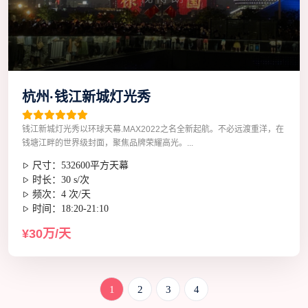
杭州·钱江新城灯光秀
钱江新城灯光秀以环球天幕.MAX2022之名全新起航。不必远渡重洋，在
钱塘江畔的世界级封面，聚焦品牌荣耀高光。...
尺寸：532600平方天幕
时长：30 s/次
频次：4 次/天
时间：18:20-21:10
¥30万/天
1
2
3
4