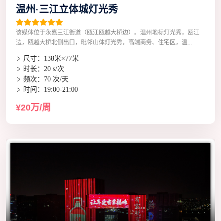
温州·三江立体城灯光秀
该媒体位于永嘉三江街道（瓯江瓯越大桥边）。温州地标灯光秀，瓯江
边，瓯越大桥北侧出口，毗邻山体灯光秀，高端商务、住宅区，温...
尺寸：138米×77米
时长：20 s/次
频次：70 次/天
时间：19:00-21:00
¥20万/周