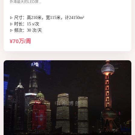
外滩最大的LED屏...
尺寸：高210米，宽115米，计24150m²
时长：15 s/次
频次：30 次/天
¥70万/周