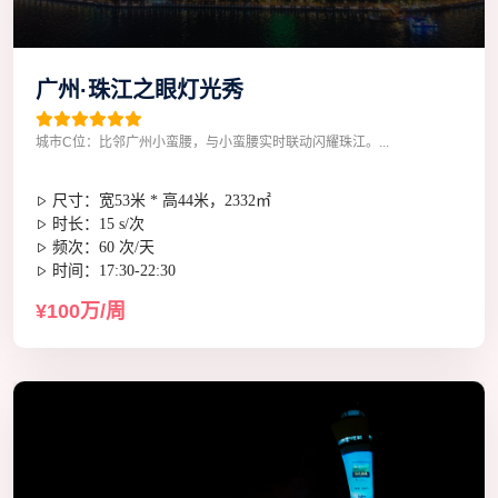
广州·珠江之眼灯光秀
城市C位：比邻广州小蛮腰，与小蛮腰实时联动闪耀珠江。...
尺寸：宽53米 * 高44米，2332㎡
时长：15 s/次
频次：60 次/天
时间：17:30-22:30
¥100万/周