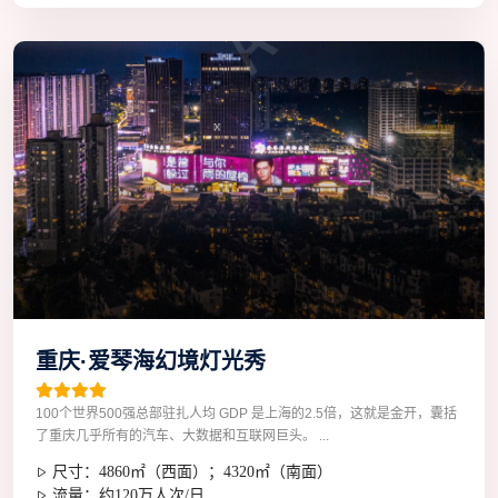
重庆·爱琴海幻境灯光秀
100个世界500强总部驻扎人均 GDP 是上海的2.5倍，这就是金开，囊括
了重庆几乎所有的汽车、大数据和互联网巨头。 ...
尺寸：4860㎡（西面）；4320㎡（南面）
流量：约120万人次/日