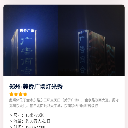
郑州·美侨广场灯光秀
此媒体位于金水东路东三环交叉口（美侨广场），金水路政商大道，扼守
郑州东大门。顶目北面毗邻大学城，东面联结 “象湖”省级行...
尺寸：15米×78米
流量：约50万人次/日
时间：19:00-22:00