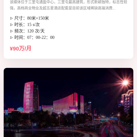
该媒体位于三里屯通盈中心，三里屯最高建筑，形式新颖独特，标志性较
强，高档商业物业及超五星酒店配套是目前该区域稀缺高端消费...
尺寸：80米×150米
时长：15 s/次
频次：120 次/天
时间：07：00-22：00
¥90万/月