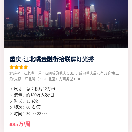
重庆·江北嘴金融街拾联屏灯光秀
解放碑、江北嘴、弹子石组成的重庆 CBD ，成为重庆最强有力的“金三
角”支撑。江北嘴（ CBD 北区）为商务型 CBD ...
尺寸：总面积约12万㎡
流量：约180万人次/日
时长：15 s/次
频次：60 次/天
时间：20:00-22:00
¥85万/周